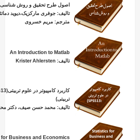
اصول طرح تحقیق و روش شناسی
تالیف: جوفری مارکزیک،دیوید دماتئو،دیوید فستیگر
مترجم: مریم خسروی
An Introduction to Matlab
Krister Ahlersten :تالیف
کاربرد کامپیوتر در علوم تربیتی(
SPSS13
) (رشته علوم
تربیتی)
تالیف: محمد حسن صیف، دکتر محمد رضا سرمدی
Statistics for Business and Economics