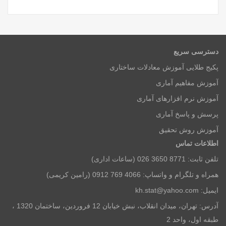
دسترسی سریع
پکیج طلایی آموزش معادلات ساختاری
آموزش مفاهیم آماری
آموزش نرم افزارهای آماری
پرسش و پاسخ آماری
آموزش روش تحقیق
اطلاعات تماس
تلفن ثابت: 8771 3650 026 (ساعات اداری)
همراه و تلگرام و واتساپ: 4066 769 0912 (رامین کریمی)
ایمیل: kh.stat@yahoo.com
آدرس: تهران، میدان انقلاب، نبش خیابان 12 فروردین، ساختمان 1320 ،
طبقه اول، واحد 2