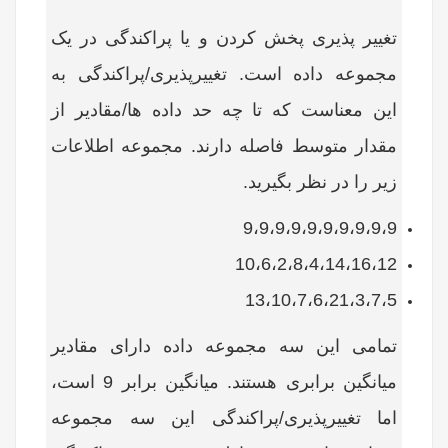
تغییر پذیری پخش کردن و یا پراکندگی در یک
مجموعه داده است. تغییرپذیری/پراکندگی به
این معناست که تا چه حد داده ها/مقادیر از
مقدار متوسط فاصله دارند. مجموعه اطلاعات
زیر را در نظر بگیرید.
9،9،9،9،9،9،9،9،9،9
10،6،2،8،4،14،16،12
13،10،7،6،21،3،7،5
تمامی این سه مجموعه داده دارای مقادیر
میانگین برابری هستند. میانگین برابر 9 است،
اما تغییرپذیری/پراکندگی این سه مجموعه