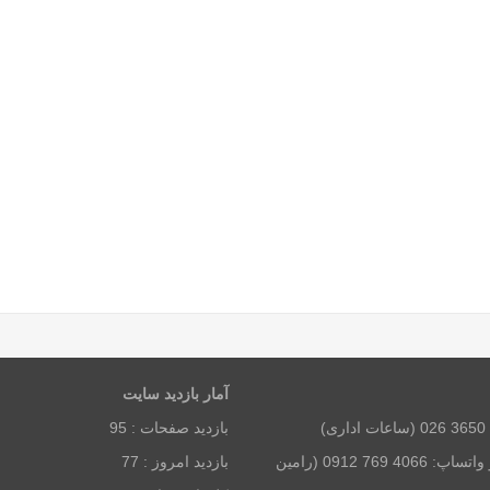
آمار بازديد سايت
بازديد صفحات :
95
همراه و تلگرام و واتساپ: 4066 769 0912 (رامین
بازديد امروز :
77