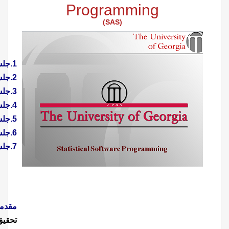
1.جلسه اول:
Introduction to Statistical Software
2.جلسه دوم:
Data Input in SAS
3.جلسه سوم:
Working with Data in SAS
4.جلسه چهارم:
Sorting, Printing, Summarizing Data
5.جلسه پنجم:
Modifying and Combining Datasets
6.جلسه ششم:
SAS Graphics
7.جلسه هفتم:
SAS PROCs for Statistical Analysis
مقدمه:
ضرورت آشنائی با روش تحقیق، مبانی و اصول اولیه در
تحقیق