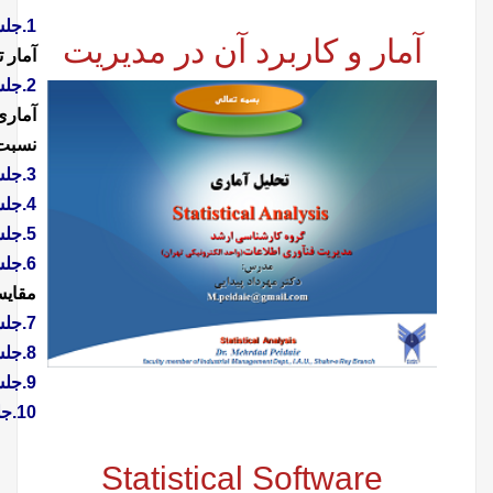
1.
جلسه اول:
مروری بر مفهوم آمار و تاریخچه آن، مفاهیم کلیدی در
آمار تحلیل، مقیاس های اصلی اندازه گیری، قضیه حد مرکزی
2.جلسه دوم
:
تخمین و انواع آن، تخمین فاصله ای میانگین جامعه
آماری، تخمین فاصله ای تفاضل میانگین دو جامعه، تخمین فاصله ای
نسبت موفقیت جامعه
3.
جلسه سوم:
روش های تعیین حجم نمونه
4.
جلسه چهارم:
آزمون فرضیه های آماری
5.
جلسه پنجم:
آزمون فرضیه آماری میانگین یک جامعه
6.
جلسه ششم
:
آزمون فرضیه آماری میانگین دو جامعه، آزمون
مقایسه زوج ها
7.
جلسه هفتم:
آزمون نسب موفقیت در جامعه
8.
جلسه هشتم:
آزمون کای دو
9.
جلسه نهم:
رگرسیون، ضریب همبستگی اسپیرمن
10.
جلسه دهم:
آزمون ویلکاکسون،آزمون U - من ویتنی