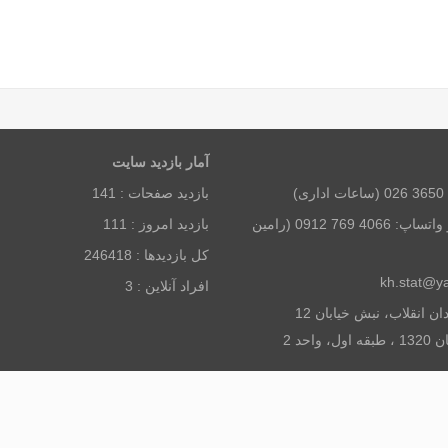
آمار بازديد سايت
بازديد صفحات :
141
همراه و تلگرام و واتساپ: 4066 769 0912 (رامین
بازديد امروز :
111
كل بازديدها :
246418
افراد آنلاين :
3
آدرس: تهران، میدان انقلاب، نبش خیابان 12
احد 2