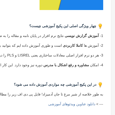
چهار ویژگی اصلی این پکیج آموزشی چیست؟
1-
آموزش گزارش نویسی
نتایج نرم افزار در پایان نامه و مقاله را ب
2- آموزش ها
کاملا کاربردی
است و طوری آموزش داده ایم که بتوانید به 
3- هر دو نرم افزار اصلی معادلات ساختاری یعنی LISREL و PLS را در یک پکیج آموزشی قرار داده ایم تا هر دو روش را یاد بگیرید و همزمان با تفاوت ها و ویژگی های خاص هر دو روش و نرم افزار آشنا شوید
4- امکان
مشاوره و رفع اشکال با مدرس
دوره نیز وجود دارد. این کار از طریق ایمیل (kh.stat@yahoo.com) یا شماره تلگرا
در این پکیج آموزشی چه مواردی آموزش داده می شود؟
به طور خلاصه از شیر مرغ تا جان آدمیزاد! فایل پی دی اف زیر را مطالعه
--- >
دانلود عناوین ویدئوهای آموزشی