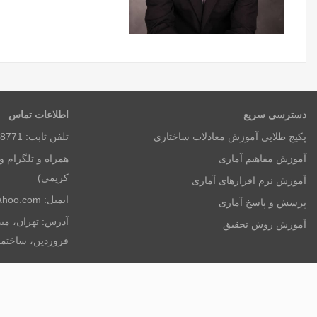
دسترسی سریع
اطلاعات تماس
پکیج طلایی آموزش معادلات ساختاری
تلفن ثابت: 8771 3650 026 (ساعات اداری)
آموزش مفاهیم آماری
کریمی)
آموزش نرم افزارهای آماری
ایمیل: kh.stat@yahoo.com
پرسش و پاسخ آماری
آموزش روش تحقیق
فروردین، ساختمان 1320 ، طبقه اول، و
طراحی سایت
و
بهینه سازی سایت
توسط
سارگون