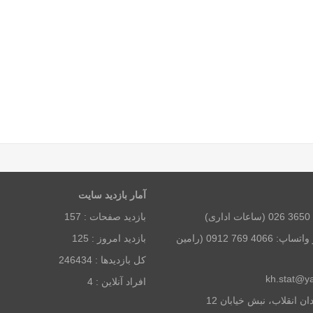
آمار بازديد سايت
بازديد صفحات :
157
همراه و تلگرام و واتساپ: 4066 769 0912 (رامین
بازديد امروز :
125
كل بازديدها :
246434
افراد آنلاين :
4
آدرس: تهران، میدان انقلاب، نبش خیابان 12