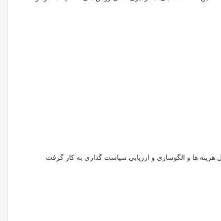
ل هزينه ها و الگوسازي و ارزيابي سياست گذاري به كار گرفت