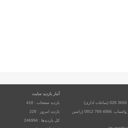
آمار بازديد سايت
بازديد صفحات :
418
همراه و تلگرام و واتساپ: 4066 769 0912 (رامین
بازديد امروز :
228
كل بازديدها :
246994