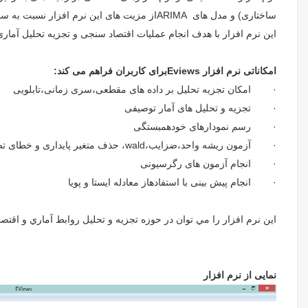
ساختاری) و مدل های
ARIMA
از مزیت های این نرم افزار نسبت به سا
این نرم افزار با هدف انجام عملیات اقتصاد سنجی و تجزیه تحلیل آماری
امکاناتی نرم افزار
Eviews
برای کاربران فراهم می کند:
· امکان تجزیه تحلیل بر داده های مقطعی،سری زمانی،تابلویی
· تجزیه و تحلیل های آمار توصیفی
· رسم نمودارهای خودهمبستگی
· آزمون ریشه واحد،ضزایب،
wald
، حذف متغیر پایداری و خطای ت
· انجام آزمون های رگرسیونی
· انجام پیش بینی با استفادهاز معادله ایستا و پویا
اين نرم افزار را مي توان در حوزه تجزيه و تحليل روابط آماري و اق
نمایی از نرم افزار