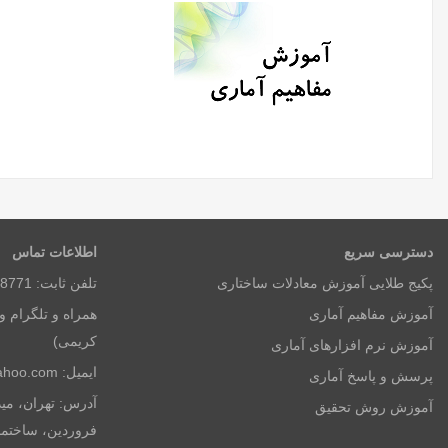
دسترسی سریع
اطلاعات تماس
پکیج طلایی آموزش معادلات ساختاری
تلفن ثابت: 8771 3650 026 (ساعات اداری)
آموزش مفاهیم آماری
کریمی)
آموزش نرم افزارهای آماری
ایمیل: kh.stat@yahoo.com
پرسش و پاسخ آماری
آموزش روش تحقیق
فروردین، ساختمان 1320 ، طبقه اول، و