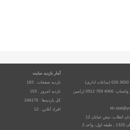
آمار بازديد سايت
بازديد صفحات :
183
همراه و تلگرام و واتساپ: 4066 769 0912 (رامین
بازديد امروز :
153
كل بازديدها :
246175
افراد آنلاين :
12
آدرس: تهران، میدان انقلاب، نبش خیابان 12
احد 2