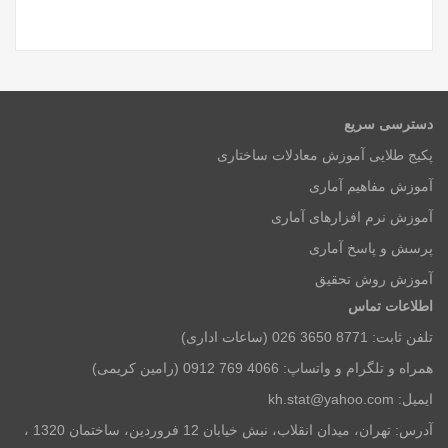
دسترسی سریع
پکیج طلایی آموزش معادلات ساختاری
آموزش مفاهیم آماری
آموزش نرم افزارهای آماری
پرسش و پاسخ آماری
آموزش روش تحقیق
اطلاعات تماس
تلفن ثابت: 8771 3650 026 (ساعات اداری)
همراه و تلگرام و واتساپ: 4066 769 0912 (رامین کریمی)
ایمیل: kh.stat@yahoo.com
آدرس: تهران، میدان انقلاب، نبش خیابان 12 فروردین، ساختمان 1320 ،