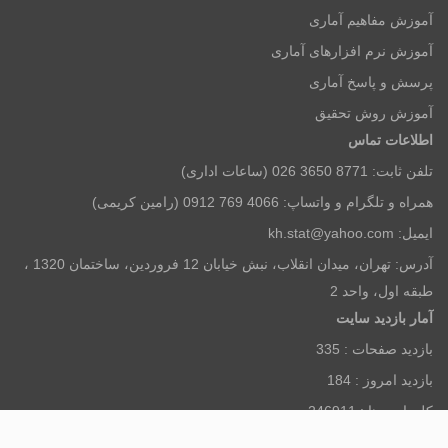
آموزش مفاهیم آماری
آموزش نرم افزارهای آماری
پرسش و پاسخ آماری
آموزش روش تحقیق
اطلاعات تماس
تلفن ثابت: 8771 3650 026 (ساعات اداری)
همراه و تلگرام و واتساپ: 4066 769 0912 (رامین کریمی)
ایمیل: kh.stat@yahoo.com
آدرس: تهران، میدان انقلاب، نبش خیابان 12 فروردین، ساختمان 1320 ،
طبقه اول، واحد 2
آمار بازديد سايت
بازديد صفحات :
335
بازديد امروز :
184
كل بازديدها :
246911
افراد آنلاين :
25